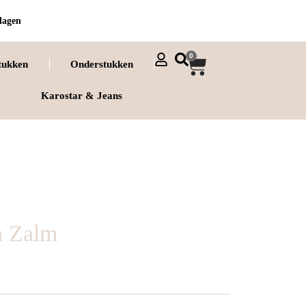
dagen
0
tukken
Onderstukken
Karostar & Jeans
a Zalm