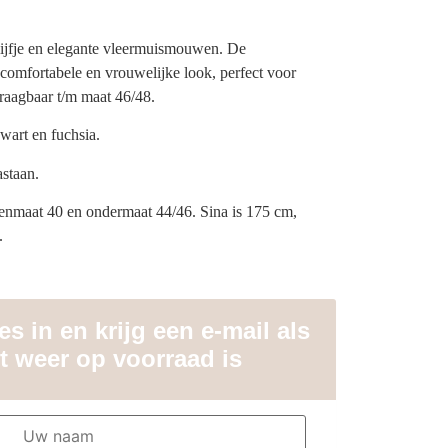
lijfje en elegante vleermuismouwen. De
 comfortabele en vrouwelijke look, perfect voor
Draagbaar t/m maat 46/48.
wart en fuchsia.
astaan.
enmaat 40 en ondermaat 44/46. Sina is 175 cm,
.
s in en krijg een e-mail als
t weer op voorraad is