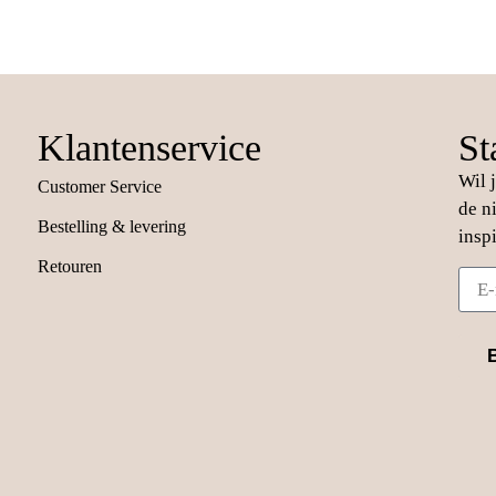
Klantenservice
St
Wil 
Customer Service
de n
Bestelling & levering
insp
Retouren