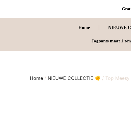
Grati
Home
NIEUWE C
Jogpants maat 1 t/m
Home
/
NIEUWE COLLECTIE 🌞
/ Top Meesy 