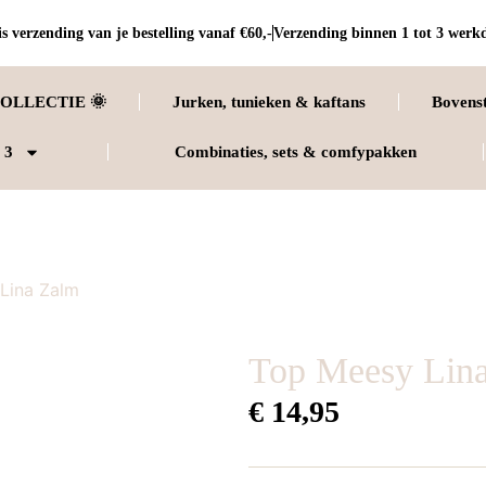
s verzending van je bestelling vanaf €60,-
Verzending binnen 1 tot 3 werk
OLLECTIE 🌞
Jurken, tunieken & kaftans
Bovens
 3
Combinaties, sets & comfypakken
Lina Zalm
Top Meesy Lin
€
14,95