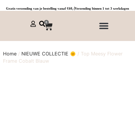
Gratis verzending van je bestelling vanaf €60,-
Verzending binnen 1 tot 3 werkdagen
0
NIEUWE COLLECTIE 🌞
Jurken, tunieken & kaftans
Jogpants maat 1 t/m 3
Combinaties, sets & comfypakken
Home
/
NIEUWE COLLECTIE 🌞
/ Top Meesy Flower
Frame Cobalt Blauw