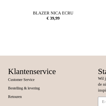
BLAZER NICA ECRU
€
39,99
Klantenservice
St
Wil 
Customer Service
de n
Bestelling & levering
insp
Retouren