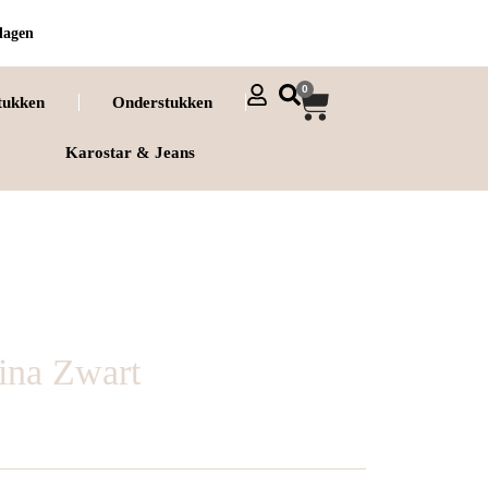
dagen
0
tukken
Onderstukken
Karostar & Jeans
ina Zwart