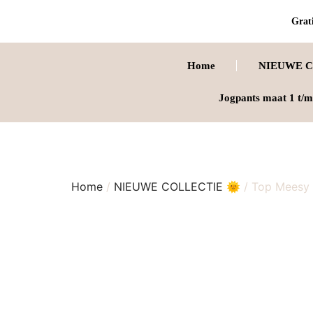
Grati
Home
NIEUWE C
Jogpants maat 1 t/m
Home
/
NIEUWE COLLECTIE 🌞
/ Top Meesy 