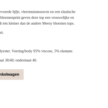
evoerde lijfje, vleermuismouwen en een elastische
n bloemenprint geven deze top een vrouwelijke en
alt iets kleiner dan de andere Meesy bloemen tops.
rt.
lyester. Voering/body 95% viscose, 5% elastane.
aat 38/40; ondermaat 40.
inkelwagen