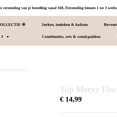
s verzending van je bestelling vanaf €60,-
Verzending binnen 1 tot 3 werk
OLLECTIE 🌞
Jurken, tunieken & kaftans
Bovens
 3
Combinaties, sets & comfypakken
Florina Zwart
Top Meesy Flor
€
14,99