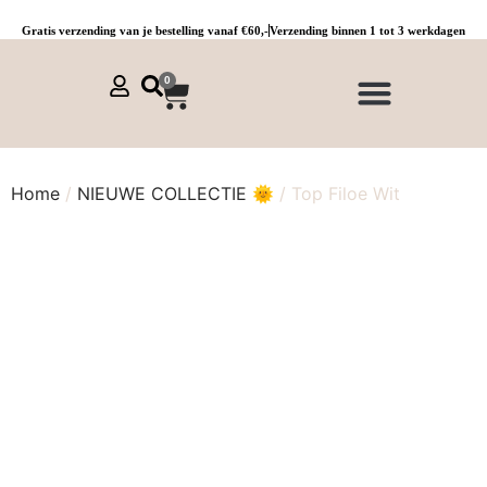
Gratis verzending van je bestelling vanaf €60,-
Verzending binnen 1 tot 3 werkdagen
0
NIEUWE COLLECTIE 🌞
Jurken, tunieken & kaftans
Jogpants maat 1 t/m 3
Combinaties, sets & comfypakken
Home
/
NIEUWE COLLECTIE 🌞
/ Top Filoe Wit