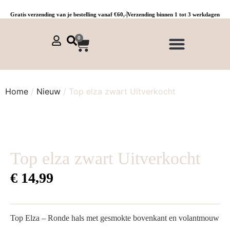
Gratis verzending van je bestelling vanaf €60,-
Verzending binnen 1 tot 3 werkdagen
0
NIEUWE COLLECTIE 🌞
Jurken, tunieken & kaftans
Jogpants maat 1 t/m 3
Combinaties, sets & comfypakken
Home
/
Nieuw
/ Top elza zwart Uitverkocht
Top elza zwart Uitverkocht
€
14,99
Top Elza – Ronde hals met gesmokte bovenkant en volantmouw