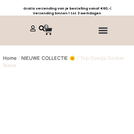
Gratis verzending van je bestelling vanaf €60,-
Verzending binnen 1 tot 3 werkdagen
0
Jurken, tunieken & kaftans
Jogpants maat 1 t/m 3
Combinaties, sets & comfypakken
Home
/
NIEUWE COLLECTIE 🌞
/ Top Doenja Donker
Blauw