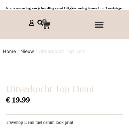
Gratis verzending van je bestelling vanaf €60,-
Verzending binnen 1 tot 3 werkdagen
0
NIEUWE COLLECTIE 🌞
Jurken, tunieken & kaftans
Jogpants maat 1 t/m 3
Combinaties, sets & comfypakken
Home
/
Nieuw
/ Uitverkocht Top Demi
Uitverkocht Top Demi
€
19,99
Traveltop Demi met denim look print