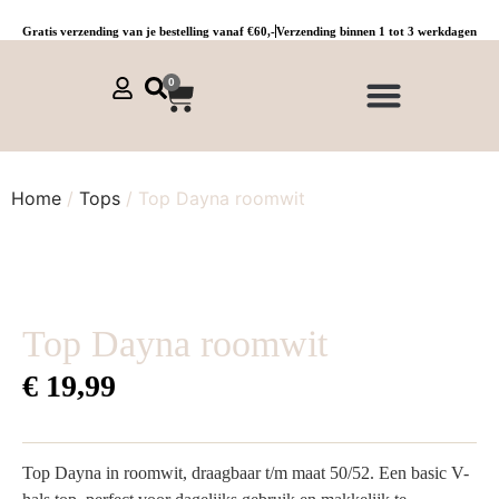
Gratis verzending van je bestelling vanaf €60,-
Verzending binnen 1 tot 3 werkdagen
0
NIEUWE COLLECTIE 🌞
Jurken, tunieken & kaftans
Jogpants maat 1 t/m 3
Combinaties, sets & comfypakken
Home
/
Tops
/ Top Dayna roomwit
Top Dayna roomwit
€
19,99
Top Dayna in roomwit, draagbaar t/m maat 50/52. Een basic V-