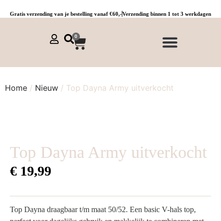
Gratis verzending van je bestelling vanaf €60,-
Verzending binnen 1 tot 3 werkdagen
0
NIEUWE COLLECTIE 🌞
Jurken, tunieken & kaftans
Jogpants maat 1 t/m 3
Combinaties, sets & comfypakken
Home
/
Nieuw
/ Top Dayna Army uitverkocht
Top Dayna Army uitverkocht
€
19,99
Top Dayna draagbaar t/m maat 50/52. Een basic V-hals top,