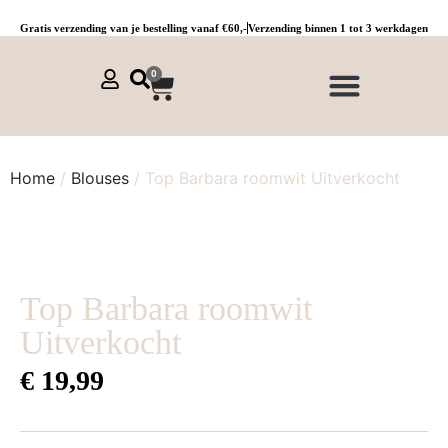
Gratis verzending van je bestelling vanaf €60,-
Verzending binnen 1 tot 3 werkdagen
0
NIEUWE COLLECTIE 🌞
Jurken, tunieken & kaftans
Jogpants maat 1 t/m 3
Combinaties, sets & comfypakken
Home
/
Blouses
/ Top Barbara roomwit Uitverkocht
Top Barbara roomwit
Uitverkocht
€
19,99