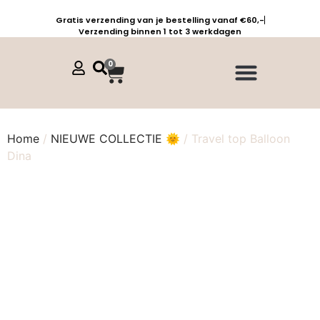
Gratis verzending van je bestelling vanaf €60,-
Verzending binnen 1 tot 3 werkdagen
0
Jurken, tunieken & kaftans
Jogpants maat 1 t/m 3
Combinaties, sets & comfypakken
Home
/
NIEUWE COLLECTIE 🌞
/ Travel top Balloon
Dina