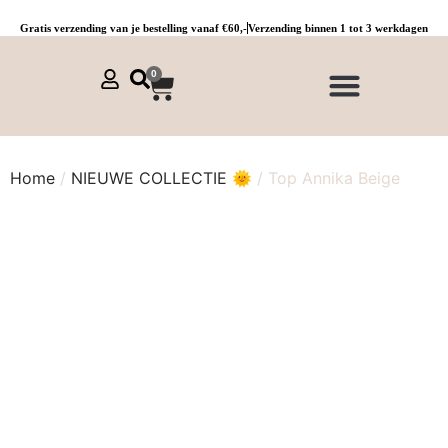
Gratis verzending van je bestelling vanaf €60,-
Verzending binnen 1 tot 3 werkdagen
0
NIEUWE COLLECTIE 🌞
Jurken, tunieken & kaftans
Jogpants maat 1 t/m 3
Combinaties, sets & comfypakken
Home
/
NIEUWE COLLECTIE 🌞
/ Top Annika Beige