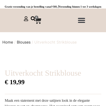
Gratis verzending van je bestelling vanaf €60,-
Verzending binnen 1 tot 3 werkdagen
0
NIEUWE COLLECTIE 🌞
Jurken, tunieken & kaftans
Jogpants maat 1 t/m 3
Combinaties, sets & comfypakken
Home
/
Blouses
/ Uitverkocht Strikblouse
Uitverkocht Strikblouse
€
19,99
Maak een statement met deze satijnen look in de elegante