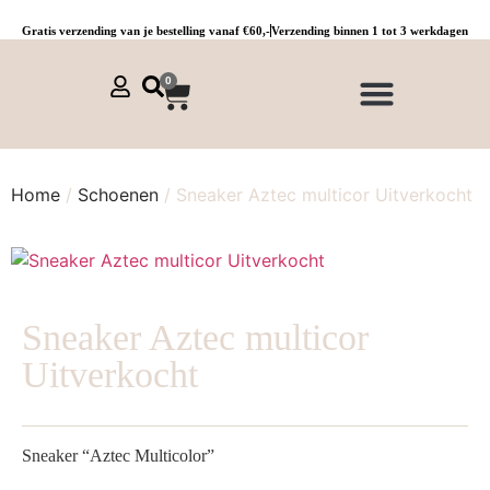
Gratis verzending van je bestelling vanaf €60,-
Verzending binnen 1 tot 3 werkdagen
0
NIEUWE COLLECTIE 🌞
Jurken, tunieken & kaftans
Jogpants maat 1 t/m 3
Combinaties, sets & comfypakken
Home
/
Schoenen
/ Sneaker Aztec multicor Uitverkocht
Sneaker Aztec multicor
Uitverkocht
Sneaker “Aztec Multicolor”