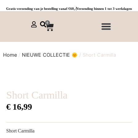
Gratis verzending van je bestelling vanaf €60,-
Verzending binnen 1 tot 3 werkdagen
0
NIEUWE COLLECTIE 🌞
Jurken, tunieken & kaftans
Jogpants maat 1 t/m 3
Combinaties, sets & comfypakken
Home
/
NIEUWE COLLECTIE 🌞
/ Short Carmilla
Short Carmilla
€
16,99
Short Carmilla