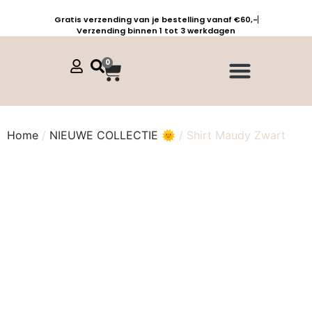
Gratis verzending van je bestelling vanaf €60,-
Verzending binnen 1 tot 3 werkdagen
0
Jurken, tunieken & kaftans
Jogpants maat 1 t/m 3
Combinaties, sets & comfypakken
Home
/
NIEUWE COLLECTIE 🌞
/ Shirt Maudy Zwart