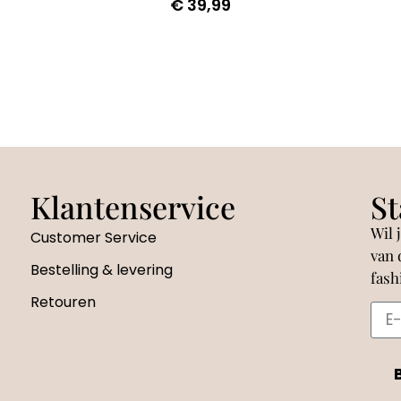
€
39,99
Klantenservice
St
Wil 
Customer Service
van 
Bestelling & levering
fash
Retouren