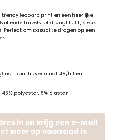
 trendy leopard print en een heerlijke
vallende travelstof draagt licht, kreukt
im. Perfect om casual te dragen op een
ek.
agt normaal bovenmaat 48/50 en
, 45% polyester, 5% elastan
res in en krijg een e-mail
uct weer op voorraad is