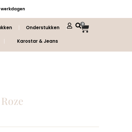
 3 werkdagen
0
ukken
Onderstukken
Karostar & Jeans
a Roze