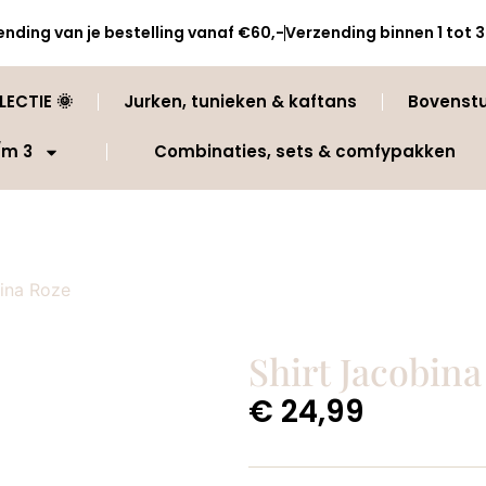
ending van je bestelling vanaf €60,-
Verzending binnen 1 tot
ECTIE 🌞
Jurken, tunieken & kaftans
Bovenst
/m 3
Combinaties, sets & comfypakken
bina Roze
Shirt Jacobin
€
24,99