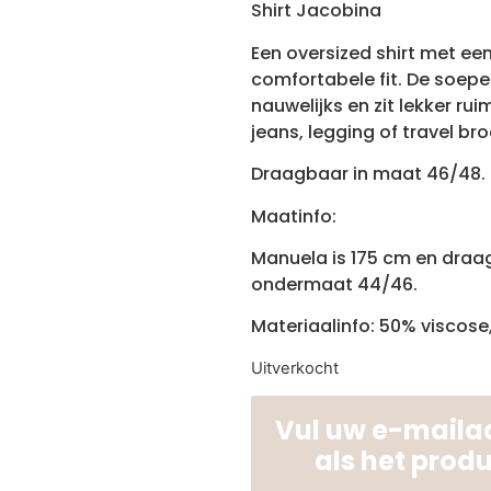
Shirt Jacobina
Een oversized shirt met een
comfortabele fit. De soepel
nauwelijks en zit lekker ru
jeans, legging of travel bro
Draagbaar in maat 46/48.
Maatinfo:
Manuela is 175 cm en dra
ondermaat 44/46.
Materiaalinfo: 50% viscose
Uitverkocht
Vul uw e-mailad
als het prod