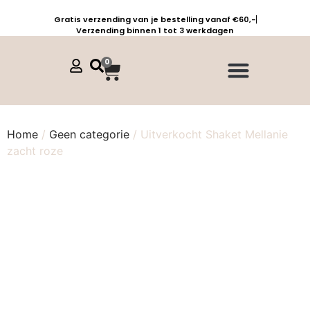
Gratis verzending van je bestelling vanaf €60,-
Verzending binnen 1 tot 3 werkdagen
0
Jurken, tunieken & kaftans
Jogpants maat 1 t/m 3
Combinaties, sets & comfypakken
Home
/
Geen categorie
/ Uitverkocht Shaket Mellanie
zacht roze