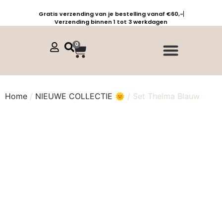
Gratis verzending van je bestelling vanaf €60,-
Verzending binnen 1 tot 3 werkdagen
0
Jurken, tunieken & kaftans
Jogpants maat 1 t/m 3
Combinaties, sets & comfypakken
Home
/
NIEUWE COLLECTIE 🌞
/ Set Thelma Blauw