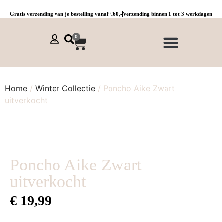
Gratis verzending van je bestelling vanaf €60,-
Verzending binnen 1 tot 3 werkdagen
0
NIEUWE COLLECTIE 🌞
Jurken, tunieken & kaftans
Jogpants maat 1 t/m 3
Combinaties, sets & comfypakken
Home
/
Winter Collectie
/ Poncho Aike Zwart
uitverkocht
Poncho Aike Zwart
uitverkocht
€
19,99