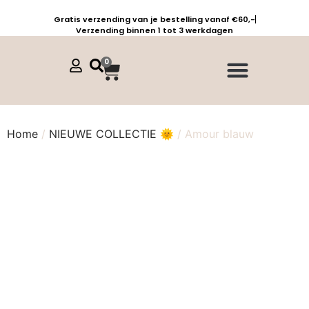
Gratis verzending van je bestelling vanaf €60,-
Verzending binnen 1 tot 3 werkdagen
0
Jurken, tunieken & kaftans
Jogpants maat 1 t/m 3
Combinaties, sets & comfypakken
Home
/
NIEUWE COLLECTIE 🌞
/ Amour blauw