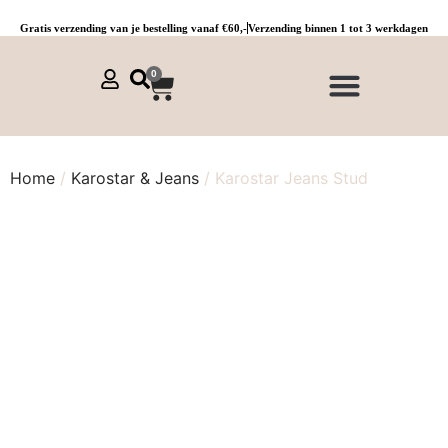
Gratis verzending van je bestelling vanaf €60,-
Verzending binnen 1 tot 3 werkdagen
0
NIEUWE COLLECTIE 🌞
Jurken, tunieken & kaftans
Jogpants maat 1 t/m 3
Combinaties, sets & comfypakken
Home
/
Karostar & Jeans
/ Karostar Jeans Stud