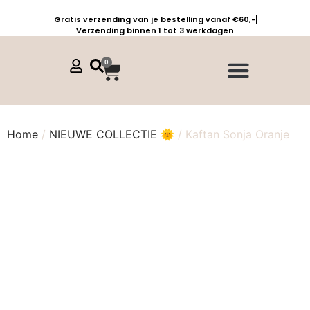
Gratis verzending van je bestelling vanaf €60,-
Verzending binnen 1 tot 3 werkdagen
0
Jurken, tunieken & kaftans
Jogpants maat 1 t/m 3
Combinaties, sets & comfypakken
Home
/
NIEUWE COLLECTIE 🌞
/ Kaftan Sonja Oranje