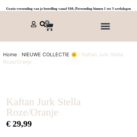
Gratis verzending van je bestelling vanaf €60,-
Verzending binnen 1 tot 3 werkdagen
0
NIEUWE COLLECTIE 🌞
Jurken, tunieken & kaftans
Jogpants maat 1 t/m 3
Combinaties, sets & comfypakken
Home
/
NIEUWE COLLECTIE 🌞
/ Kaftan Jurk Stella
Roze/Oranje
Kaftan Jurk Stella
Roze/Oranje
€
29,99