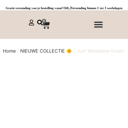
Gratis verzending van je bestelling vanaf €60,-
Verzending binnen 1 tot 3 werkdagen
0
NIEUWE COLLECTIE 🌞
Jurken, tunieken & kaftans
Jogpants maat 1 t/m 3
Combinaties, sets & comfypakken
Home
/
NIEUWE COLLECTIE 🌞
/ Jurk Wendeline Groen