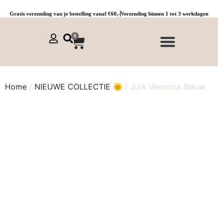
Gratis verzending van je bestelling vanaf €60,-
Verzending binnen 1 tot 3 werkdagen
0
NIEUWE COLLECTIE 🌞
Jurken, tunieken & kaftans
Jogpants maat 1 t/m 3
Combinaties, sets & comfypakken
Home
/
NIEUWE COLLECTIE 🌞
/ Jurk Veronica Blauw