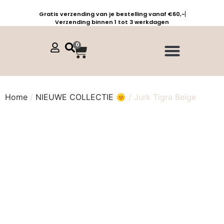
Gratis verzending van je bestelling vanaf €60,-
Verzending binnen 1 tot 3 werkdagen
0
Jurken, tunieken & kaftans
Jogpants maat 1 t/m 3
Combinaties, sets & comfypakken
Home
/
NIEUWE COLLECTIE 🌞
/ Jurk Tigra Beige