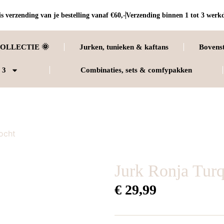
s verzending van je bestelling vanaf €60,-
Verzending binnen 1 tot 3 werk
OLLECTIE 🌞
Jurken, tunieken & kaftans
Bovens
 3
Combinaties, sets & comfypakken
ocht
Jurk Ronja Turq
€
29,99