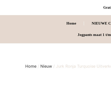
Grati
Home
NIEUWE C
Jogpants maat 1 t/m
Home
/
Nieuw
/ Jurk Ronja Turquoise Uitverk