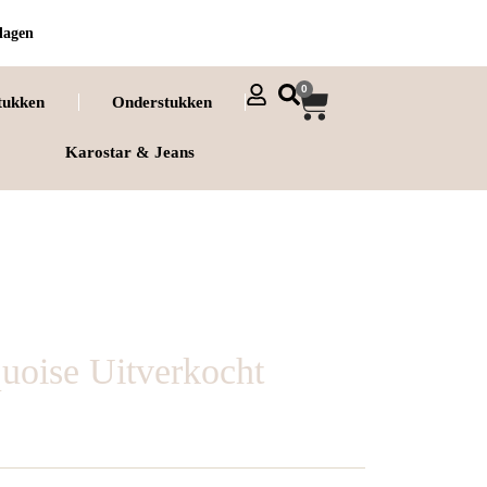
dagen
0
tukken
Onderstukken
Karostar & Jeans
uoise Uitverkocht