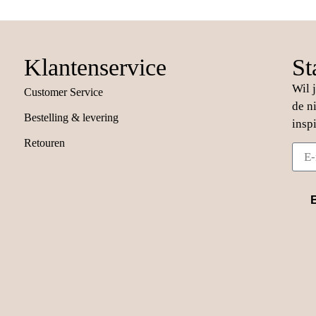
Klantenservice
St
Wil 
Customer Service
de n
Bestelling & levering
insp
Retouren