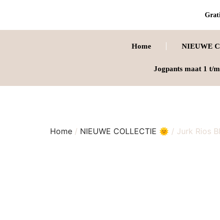
Grati
Home
NIEUWE C
Jogpants maat 1 t/m
Home
/
NIEUWE COLLECTIE 🌞
/ Jurk Rios B