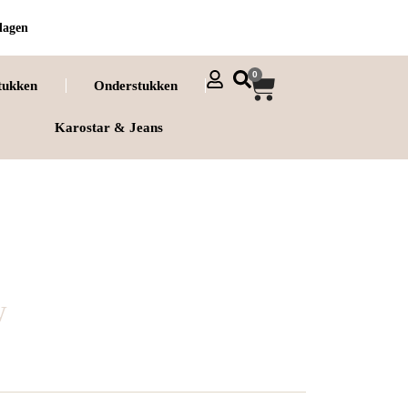
dagen
0
tukken
Onderstukken
Karostar & Jeans
w