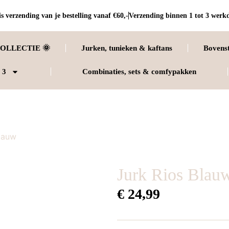
s verzending van je bestelling vanaf €60,-
Verzending binnen 1 tot 3 werk
OLLECTIE 🌞
Jurken, tunieken & kaftans
Bovens
 3
Combinaties, sets & comfypakken
lauw
Jurk Rios Blau
€
24,99