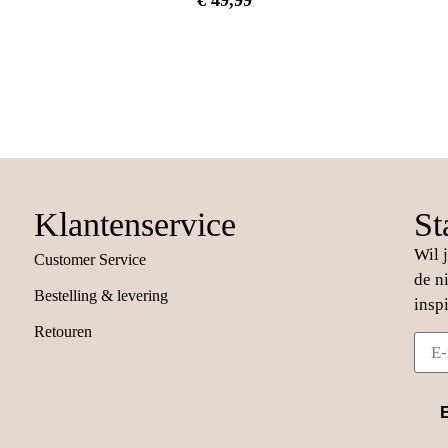
Klantenservice
St
Wil 
Customer Service
de n
Bestelling & levering
insp
Retouren