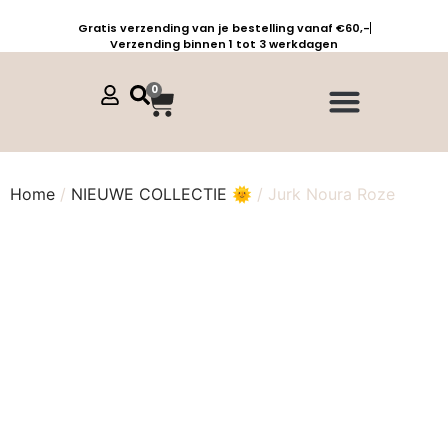
Gratis verzending van je bestelling vanaf €60,-
Verzending binnen 1 tot 3 werkdagen
0
Jurken, tunieken & kaftans
Jogpants maat 1 t/m 3
Combinaties, sets & comfypakken
Home
/
NIEUWE COLLECTIE 🌞
/ Jurk Noura Roze