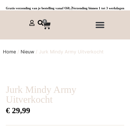
Gratis verzending van je bestelling vanaf €60,-
Verzending binnen 1 tot 3 werkdagen
0
NIEUWE COLLECTIE 🌞
Jurken, tunieken & kaftans
Jogpants maat 1 t/m 3
Combinaties, sets & comfypakken
Home
/
Nieuw
/ Jurk Mindy Army Uitverkocht
Jurk Mindy Army
Uitverkocht
€
29,99