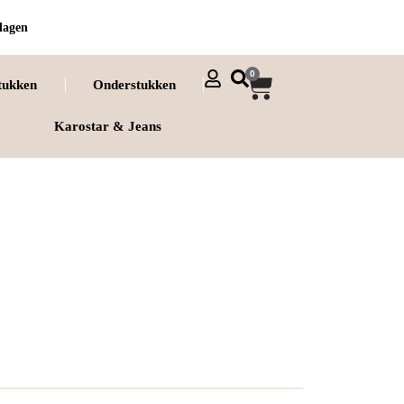
dagen
0
tukken
Onderstukken
Karostar & Jeans