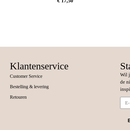
€
17,50
Klantenservice
St
Wil 
Customer Service
de n
Bestelling & levering
insp
Retouren