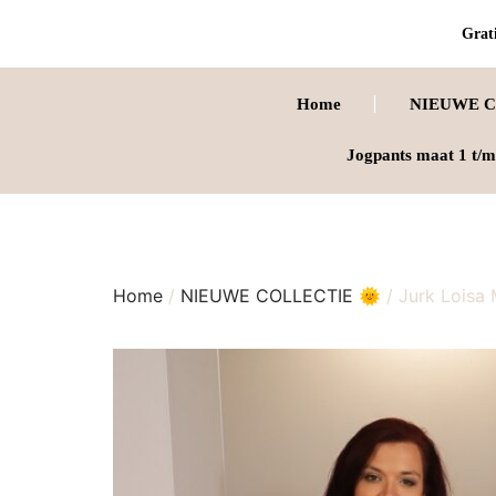
Grati
Home
NIEUWE C
Jogpants maat 1 t/m
Home
/
NIEUWE COLLECTIE 🌞
/ Jurk Loisa 