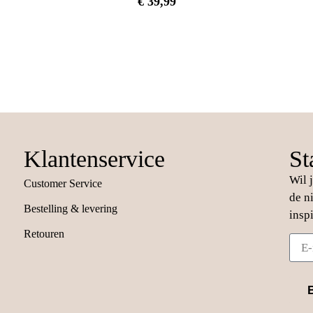
€
39,99
Klantenservice
St
Wil 
Customer Service
de n
Bestelling & levering
insp
Retouren