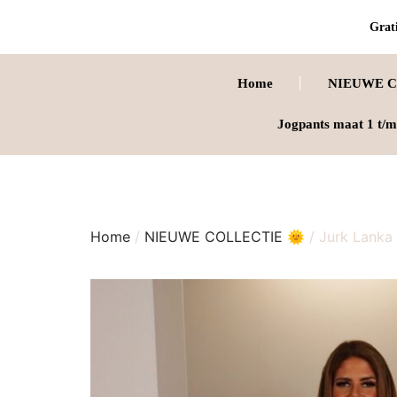
Grati
Home
NIEUWE C
Jogpants maat 1 t/m
Home
/
NIEUWE COLLECTIE 🌞
/ Jurk Lanka