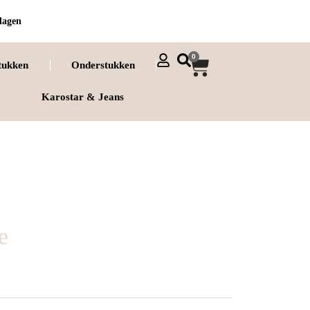
dagen
0
tukken
Onderstukken
Karostar & Jeans
e