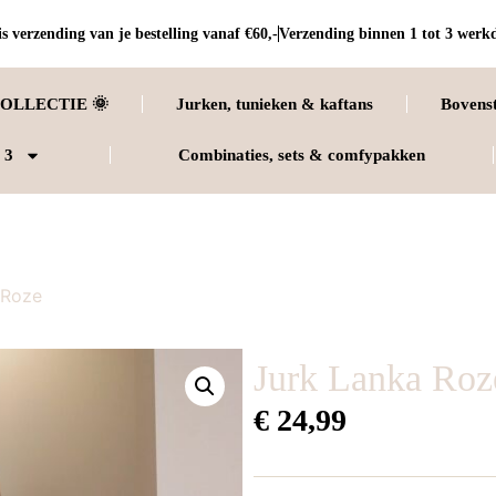
s verzending van je bestelling vanaf €60,-
Verzending binnen 1 tot 3 werk
OLLECTIE 🌞
Jurken, tunieken & kaftans
Bovens
 3
Combinaties, sets & comfypakken
 Roze
Jurk Lanka Roz
€
24,99