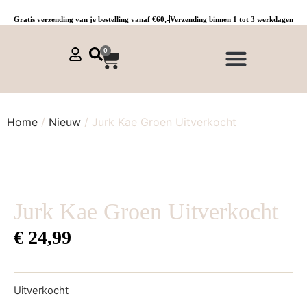
Gratis verzending van je bestelling vanaf €60,-
Verzending binnen 1 tot 3 werkdagen
0
NIEUWE COLLECTIE 🌞
Jurken, tunieken & kaftans
Jogpants maat 1 t/m 3
Combinaties, sets & comfypakken
Home
/
Nieuw
/ Jurk Kae Groen Uitverkocht
Jurk Kae Groen Uitverkocht
€
24,99
Uitverkocht