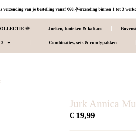
s verzending van je bestelling vanaf €60,-
Verzending binnen 1 tot 3 werk
OLLECTIE 🌞
Jurken, tunieken & kaftans
Bovens
 3
Combinaties, sets & comfypakken
t
Jurk Annica Mul
€
19,99