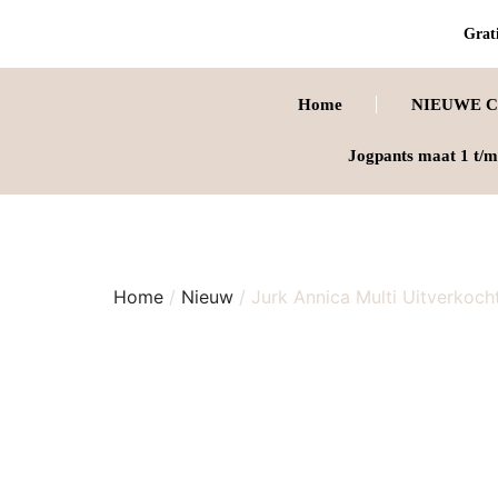
Grati
Home
NIEUWE C
Jogpants maat 1 t/m
Home
/
Nieuw
/ Jurk Annica Multi Uitverkoch