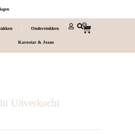
dagen
0
tukken
Onderstukken
Karostar & Jeans
ti Uitverkocht