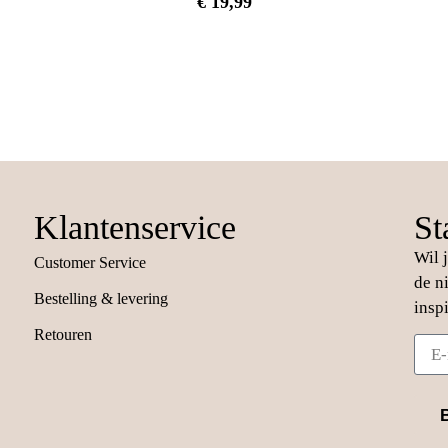
€
19,99
Klantenservice
St
Wil 
Customer Service
de n
Bestelling & levering
insp
Retouren