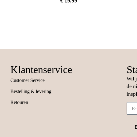
€
19,99
Klantenservice
St
Wil 
Customer Service
de n
Bestelling & levering
insp
Retouren