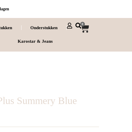
dagen
0
tukken
Onderstukken
Karostar & Jeans
 Plus Summery Blue