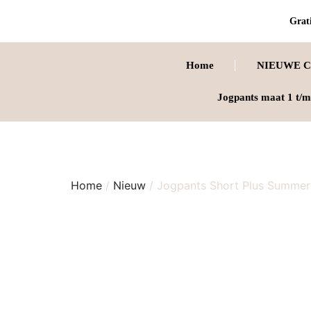
Grati
Home
NIEUWE C
Jogpants maat 1 t/m
Home
/
Nieuw
/ Jogpants Short Plus Summer