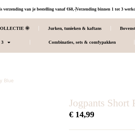
s verzending van je bestelling vanaf €60,-
Verzending binnen 1 tot 3 werk
OLLECTIE 🌞
Jurken, tunieken & kaftans
Bovens
 3
Combinaties, sets & comfypakken
y Blue
Jogpants Short
€
14,99