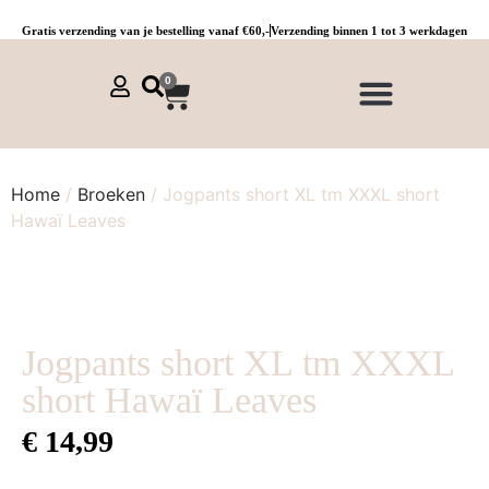
Gratis verzending van je bestelling vanaf €60,-
Verzending binnen 1 tot 3 werkdagen
0
NIEUWE COLLECTIE 🌞
Jurken, tunieken & kaftans
Jogpants maat 1 t/m 3
Combinaties, sets & comfypakken
Home
/
Broeken
/ Jogpants short XL tm XXXL short
Hawaï Leaves
Jogpants short XL tm XXXL
short Hawaï Leaves
€
14,99