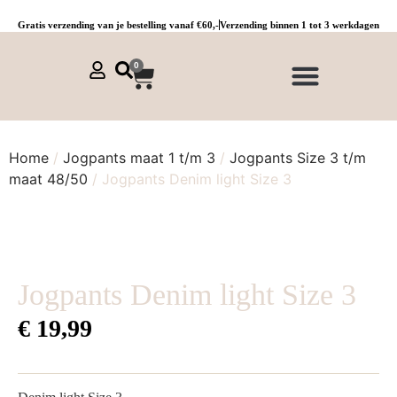
Gratis verzending van je bestelling vanaf €60,-
Verzending binnen 1 tot 3 werkdagen
0
NIEUWE COLLECTIE 🌞
Jurken, tunieken & kaftans
Jogpants maat 1 t/m 3
Combinaties, sets & comfypakken
Home
/
Jogpants maat 1 t/m 3
/
Jogpants Size 3 t/m
maat 48/50
/ Jogpants Denim light Size 3
Jogpants Denim light Size 3
€
19,99