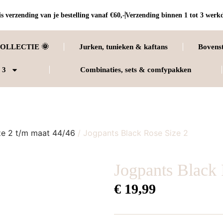
s verzending van je bestelling vanaf €60,-
Verzending binnen 1 tot 3 werk
OLLECTIE 🌞
Jurken, tunieken & kaftans
Bovens
 3
Combinaties, sets & comfypakken
ze 2 t/m maat 44/46
/ Jogpants Black Rose Size 2
Jogpants Black 
€
19,99