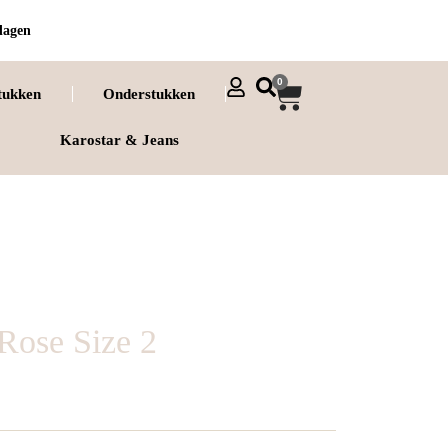
dagen
0
tukken
Onderstukken
Karostar & Jeans
Rose Size 2