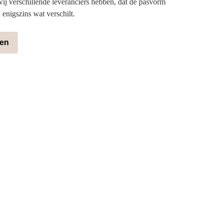
j verschillende leveranciers hebben, dat de pasvorm
 enigszins wat verschilt.
gen