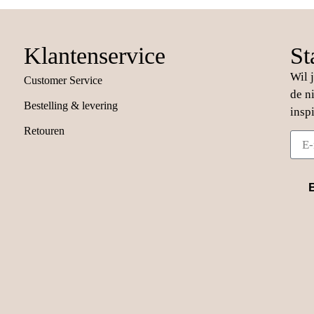
Klantenservice
St
Wil 
Customer Service
de n
Bestelling & levering
insp
Retouren