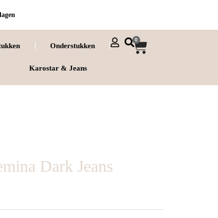
dagen
0
tukken
Onderstukken
Karostar & Jeans
emina Dark Jeans