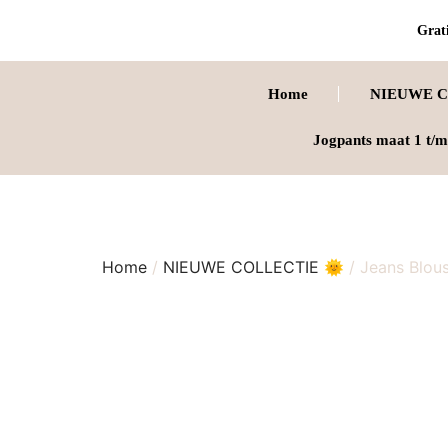
Grati
Home
NIEUWE C
Jogpants maat 1 t/m
Home
/
NIEUWE COLLECTIE 🌞
/ Jeans Blou