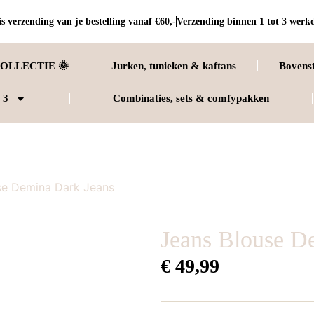
s verzending van je bestelling vanaf €60,-
Verzending binnen 1 tot 3 werk
OLLECTIE 🌞
Jurken, tunieken & kaftans
Bovens
 3
Combinaties, sets & comfypakken
se Demina Dark Jeans
Jeans Blouse D
€
49,99