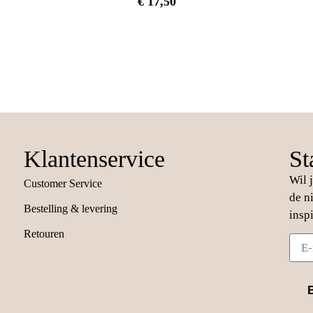
€
17,50
Klantenservice
St
Wil 
Customer Service
de n
Bestelling & levering
insp
Retouren