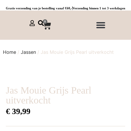
Gratis verzending van je bestelling vanaf €60,-
Verzending binnen 1 tot 3 werkdagen
0
NIEUWE COLLECTIE 🌞
Jurken, tunieken & kaftans
Jogpants maat 1 t/m 3
Combinaties, sets & comfypakken
Home
/
Jassen
/ Jas Mouie Grijs Pearl uitverkocht
Jas Mouie Grijs Pearl
uitverkocht
€
39,99