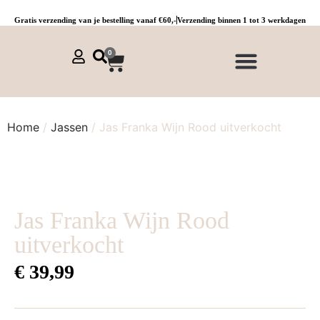
Gratis verzending van je bestelling vanaf €60,-
Verzending binnen 1 tot 3 werkdagen
0
NIEUWE COLLECTIE 🌞
Jurken, tunieken & kaftans
Jogpants maat 1 t/m 3
Combinaties, sets & comfypakken
Home
/
Jassen
/ Jas Franka Wijn Rood uitverkocht
Jas Franka Wijn Rood
uitverkocht
€
39,99