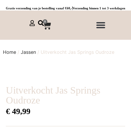
Gratis verzending van je bestelling vanaf €60,-
Verzending binnen 1 tot 3 werkdagen
0
NIEUWE COLLECTIE 🌞
Jurken, tunieken & kaftans
Jogpants maat 1 t/m 3
Combinaties, sets & comfypakken
Home
/
Jassen
/ Uitverkocht Jas Springs Oudroze
Uitverkocht Jas Springs
Oudroze
€
49,99