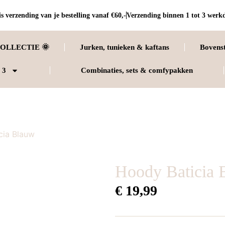
s verzending van je bestelling vanaf €60,-
Verzending binnen 1 tot 3 werk
OLLECTIE 🌞
Jurken, tunieken & kaftans
Bovens
 3
Combinaties, sets & comfypakken
cia Blauw
Hoody Baticia 
€
19,99