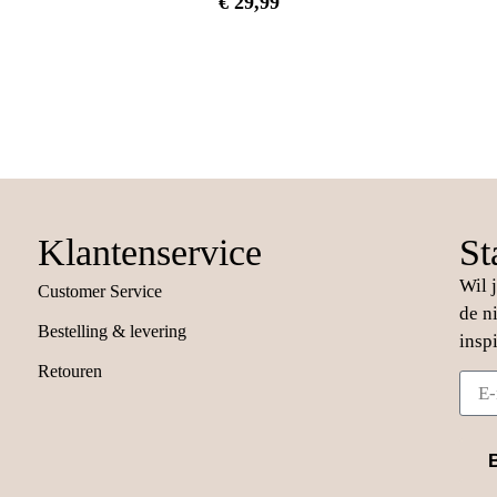
€
29,99
Klantenservice
St
Wil 
Customer Service
de n
Bestelling & levering
insp
Retouren