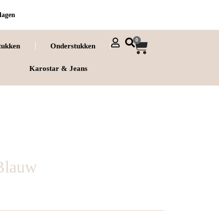
dagen
0
tukken
Onderstukken
Karostar & Jeans
Blauw