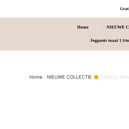
Grati
Home
NIEUWE C
Jogpants maat 1 t/m
Home
/
NIEUWE COLLECTIE 🌞
/ Hoody Bati