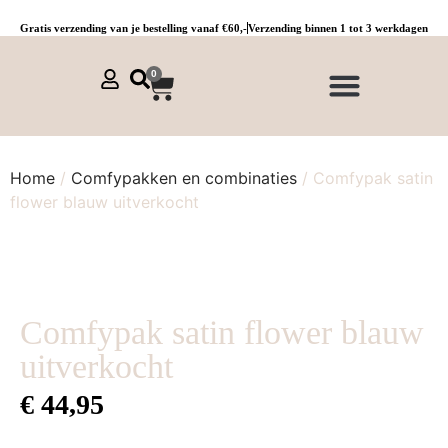
Gratis verzending van je bestelling vanaf €60,-
Verzending binnen 1 tot 3 werkdagen
0
NIEUWE COLLECTIE 🌞
Jurken, tunieken & kaftans
Jogpants maat 1 t/m 3
Combinaties, sets & comfypakken
Home
/
Comfypakken en combinaties
/ Comfypak satin
flower blauw uitverkocht
Comfypak satin flower blauw
uitverkocht
€
44,95