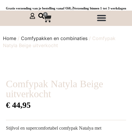
Gratis verzending van je bestelling vanaf €60,-
Verzending binnen 1 tot 3 werkdagen
0
NIEUWE COLLECTIE 🌞
Jurken, tunieken & kaftans
Jogpants maat 1 t/m 3
Combinaties, sets & comfypakken
Home
/
Comfypakken en combinaties
/ Comfypak
Natyla Beige uitverkocht
Comfypak Natyla Beige
uitverkocht
€
44,95
Stijlvol en supercomfortabel comfypak Natalya met