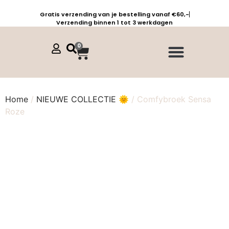
Gratis verzending van je bestelling vanaf €60,-
Verzending binnen 1 tot 3 werkdagen
0
Jurken, tunieken & kaftans
Jogpants maat 1 t/m 3
Combinaties, sets & comfypakken
Home
/
NIEUWE COLLECTIE 🌞
/ Comfybroek Sensa
Roze