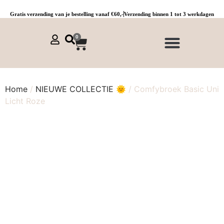
Gratis verzending van je bestelling vanaf €60,-
Verzending binnen 1 tot 3 werkdagen
0
NIEUWE COLLECTIE 🌞
Jurken, tunieken & kaftans
Jogpants maat 1 t/m 3
Combinaties, sets & comfypakken
Home
/
NIEUWE COLLECTIE 🌞
/ Comfybroek Basic Uni
Licht Roze