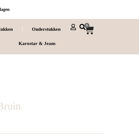
dagen
0
tukken
Onderstukken
Karostar & Jeans
Bruin