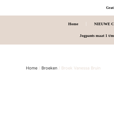
Grati
Home
NIEUWE C
Jogpants maat 1 t/m
Home
/
Broeken
/ Broek Vanessa Bruin