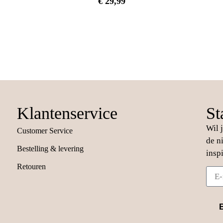
€
29,99
Klantenservice
St
Wil 
Customer Service
de n
Bestelling & levering
insp
Retouren