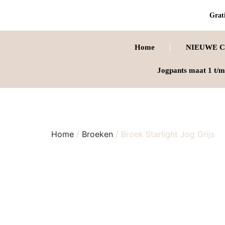
Grati
Home
NIEUWE C
Jogpants maat 1 t/m
Home
/
Broeken
/ Broek Starlight Jog Grijs