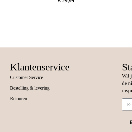
€
29,99
Klantenservice
St
Wil 
Customer Service
de n
Bestelling & levering
insp
Retouren