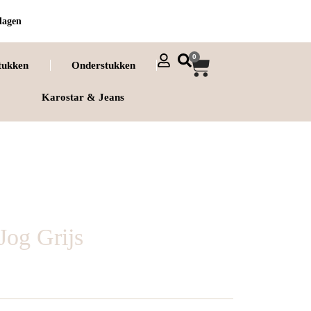
dagen
0
tukken
Onderstukken
Karostar & Jeans
Jog Grijs